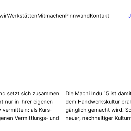
wir
Werkstätten
Mitmachen
Pinnwand
Kontakt
J
 und setzt sich zusammen
Die Machi Indu 15 ist damit
t nur in ihrer eigenen
dem Handwerks­kultur prakt
 vermitteln: als Kurs­
gänglich ge­macht wird. So
eigenen Vermittlungs- und
neuer, nach­haltiger Kultur