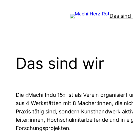
Zum
Inhalt
Das sind 
springen
Das sind wir
Die «Machi Indu 15» ist als Verein organisiert
aus 4 Werk­stätten mit 8 Macher:innen, die nich
Praxis tätig sind, sondern Kunst­handwerk aktiv
leiter:innen, Hochschul­mit­arbeitende und in 
Forschungsprojekten.